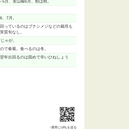
～5月、実山椒6月、粉は秋。
。
6、7月。
回っているのはブナシメジなどの栽培も
実質旬なし。
新じゃが。
ので春菊。食べるのは冬。
翌年出回るのは固めで辛いひねしょう
↑携帯にURLを送る