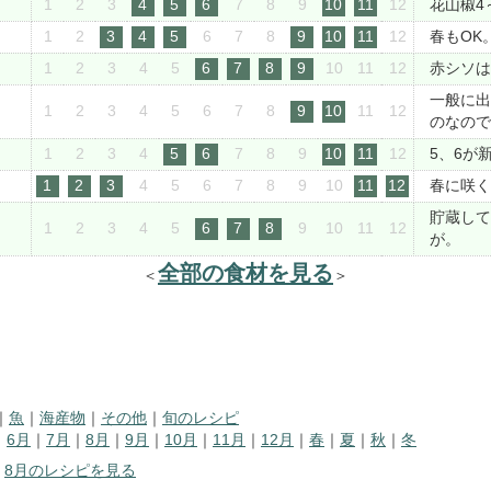
1
2
3
4
5
6
7
8
9
10
11
12
花山椒4
1
2
3
4
5
6
7
8
9
10
11
12
春もOK
1
2
3
4
5
6
7
8
9
10
11
12
赤シソは
一般に出
1
2
3
4
5
6
7
8
9
10
11
12
のなので
1
2
3
4
5
6
7
8
9
10
11
12
5、6が
1
2
3
4
5
6
7
8
9
10
11
12
春に咲く
貯蔵して
1
2
3
4
5
6
7
8
9
10
11
12
が。
全部の食材を見る
＜
＞
｜
魚
｜
海産物
｜
その他
｜
旬のレシピ
｜
6月
｜
7月
｜
8月
｜
9月
｜
10月
｜
11月
｜
12月
｜
春
｜
夏
｜
秋
｜
冬
｜
8月のレシピを見る