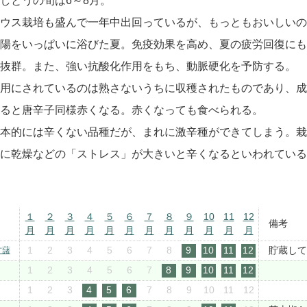
しとうの旬は6～8月。
ウス栽培も盛んで一年中出回っているが、もっともおいしいの
陽をいっぱいに浴びた夏。免疫効果を高め、夏の疲労回復にも
抜群。また、強い抗酸化作用をもち、動脈硬化を予防する。
用にされているのは熟さないうちに収穫されたものであり、成
ると唐辛子同様赤くなる。赤くなっても食べられる。
本的には辛くない品種だが、まれに激辛種ができてしまう。栽
に乾燥などの「ストレス」が大きいと辛くなるといわれている
１
２
３
４
５
６
７
８
９
10
11
12
備考
月
月
月
月
月
月
月
月
月
月
月
月
1
2
3
4
5
6
7
8
9
10
11
12
貯蔵して
甘藷
1
2
3
4
5
6
7
8
9
10
11
12
1
2
3
4
5
6
7
8
9
10
11
12