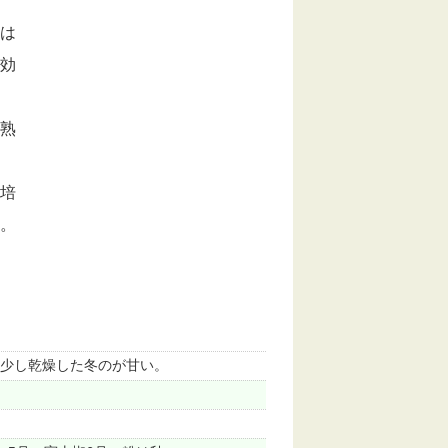
は
効
熟
培
。
少し乾燥した冬のが甘い。