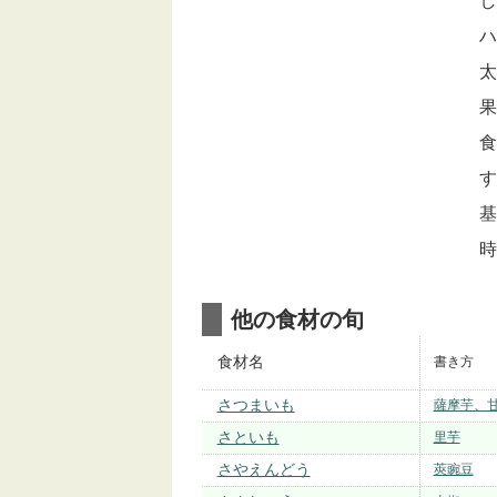
し
ハ
太
果
食
す
基
時
他の食材の旬
食材名
書き方
さつまいも
薩摩芋、
さといも
里芋
さやえんどう
莢豌豆