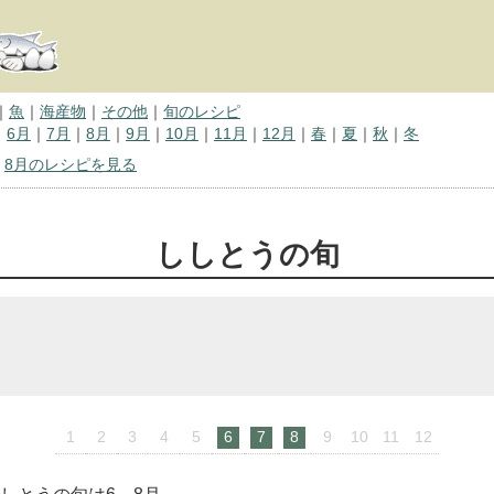
｜
魚
｜
海産物
｜
その他
｜
旬のレシピ
｜
6月
｜
7月
｜
8月
｜
9月
｜
10月
｜
11月
｜
12月
｜
春
｜
夏
｜
秋
｜
冬
｜
8月のレシピを見る
ししとうの旬
1
2
3
4
5
6
7
8
9
10
11
12