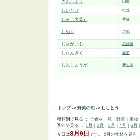
さんしょう
山椒
しいたけ
椎茸
しそ（大葉）
紫蘇
しめじ
湿地
じゃがいも
馬鈴薯
しゅんぎく
春菊
しんしょうが
新生姜
トップ
->
野菜の旬
-> ししとう
種類別で見る ：
全食材一覧
｜
野菜
｜
果物
季節で見る ：
1月
｜
2月
｜
3月
｜
4月
｜
5月
8月9日
今日は
です。
8月の食材を見る