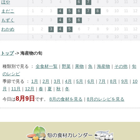
ほや
1
2
3
4
5
6
7
8
9
10
11
12
まだこ
1
2
3
4
5
6
7
8
9
10
11
12
もずく
1
2
3
4
5
6
7
8
9
10
11
12
わかめ
1
2
3
4
5
6
7
8
9
10
11
12
1
2
3
4
5
6
7
8
9
10
11
12
トップ
-> 海産物の旬
種類別で見る ：
全食材一覧
｜
野菜
｜
果物
｜
魚
｜
海産物
｜
その他
｜
旬
のレシピ
季節で見る ：
1月
｜
2月
｜
3月
｜
4月
｜
5月
｜
6月
｜
7月
｜
8月
｜
9月
｜
10
月
｜
11月
｜
12月
｜
春
｜
夏
｜
秋
｜
冬
8月9日
今日は
です。
8月の食材を見る
｜
8月のレシピを見る