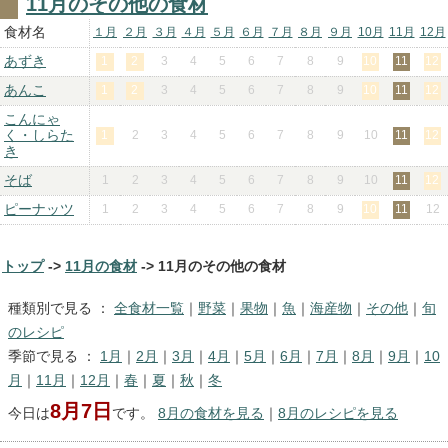
11月のその他の食材
食材名
１月
２月
３月
４月
５月
６月
７月
８月
９月
10月
11月
12月
あずき
1
2
3
4
5
6
7
8
9
10
11
12
あんこ
1
2
3
4
5
6
7
8
9
10
11
12
こんにゃ
く・しらた
1
2
3
4
5
6
7
8
9
10
11
12
き
そば
1
2
3
4
5
6
7
8
9
10
11
12
ピーナッツ
1
2
3
4
5
6
7
8
9
10
11
12
トップ
->
11月の食材
-> 11月のその他の食材
種類別で見る ：
全食材一覧
｜
野菜
｜
果物
｜
魚
｜
海産物
｜
その他
｜
旬
のレシピ
季節で見る ：
1月
｜
2月
｜
3月
｜
4月
｜
5月
｜
6月
｜
7月
｜
8月
｜
9月
｜
10
月
｜
11月
｜
12月
｜
春
｜
夏
｜
秋
｜
冬
8月7日
今日は
です。
8月の食材を見る
｜
8月のレシピを見る