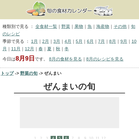
種類別で見る ：
全食材一覧
｜
野菜
｜
果物
｜
魚
｜
海産物
｜
その他
｜
旬
のレシピ
季節で見る ：
1月
｜
2月
｜
3月
｜
4月
｜
5月
｜
6月
｜
7月
｜
8月
｜
9月
｜
10
月
｜
11月
｜
12月
｜
春
｜
夏
｜
秋
｜
冬
8月9日
今日は
です。
8月の食材を見る
｜
8月のレシピを見る
トップ
->
野菜の旬
-> ぜんまい
ぜんまいの旬
1
2
3
4
5
6
7
8
9
10
11
12