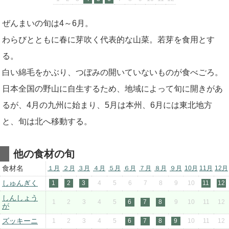
ぜんまいの旬は4～6月。
わらびとともに春に芽吹く代表的な山菜。若芽を食用とす
る。
白い綿毛をかぶり、つぼみの開いていないものが食べごろ。
日本全国の野山に自生するため、地域によって旬に開きがあ
るが、4月の九州に始まり、5月は本州、6月には東北地方
と、旬は北へ移動する。
他の食材の旬
食材名
１月
２月
３月
４月
５月
６月
７月
８月
９月
10月
11月
12月
しゅんぎく
1
2
3
4
5
6
7
8
9
10
11
12
しんしょう
1
2
3
4
5
6
7
8
9
10
11
12
が
ズッキーニ
1
2
3
4
5
6
7
8
9
10
11
12