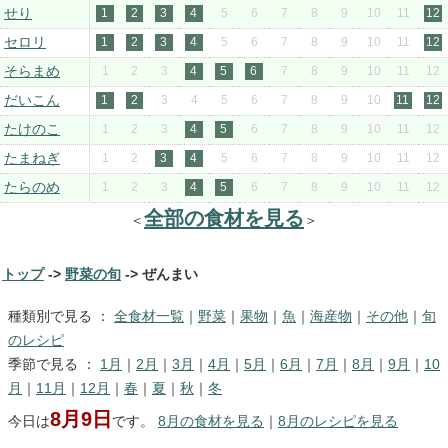
せり
1
2
3
4
5
6
7
8
9
10
11
12
セロリ
1
2
3
4
5
6
7
8
9
10
11
12
そらまめ
1
2
3
4
5
6
7
8
9
10
11
12
だいこん
1
2
3
4
5
6
7
8
9
10
11
12
たけのこ
1
2
3
4
5
6
7
8
9
10
11
12
たまねぎ
1
2
3
4
5
6
7
8
9
10
11
12
たらのめ
1
2
3
4
5
6
7
8
9
10
11
12
全部の食材を見る
＜
＞
トップ
->
野菜の旬
-> ぜんまい
種類別で見る ：
全食材一覧
｜
野菜
｜
果物
｜
魚
｜
海産物
｜
その他
｜
旬
のレシピ
季節で見る ：
1月
｜
2月
｜
3月
｜
4月
｜
5月
｜
6月
｜
7月
｜
8月
｜
9月
｜
10
月
｜
11月
｜
12月
｜
春
｜
夏
｜
秋
｜
冬
8月9日
今日は
です。
8月の食材を見る
｜
8月のレシピを見る