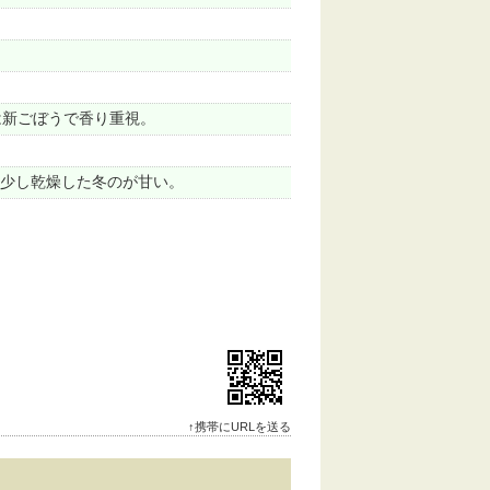
は新ごぼうで香り重視。
少し乾燥した冬のが甘い。
↑携帯にURLを送る