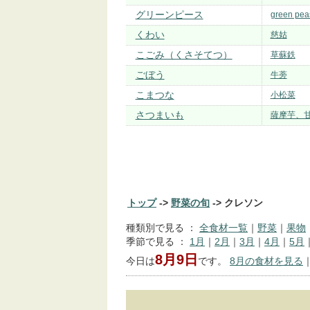
グリーンピース
green pea
くわい
慈姑
こごみ（くさそてつ）
草蘇鉄
ごぼう
牛蒡
こまつな
小松菜
さつまいも
薩摩芋、
トップ
->
野菜の旬
-> クレソン
種類別で見る ：
全食材一覧
｜
野菜
｜
果物
季節で見る ：
1月
｜
2月
｜
3月
｜
4月
｜
5月
8月9日
今日は
です。
8月の食材を見る