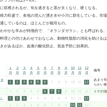
レソンの旬は3～6月。
に収穫されるが、旬を過ぎると茎が太くなり、硬くなる。
殖力旺盛で、各地の澄んだ湧き水や小川に群生している。市場
通しているのは、ほとんどが栽培もの。
わやかな辛みが特徴的で、「オランダガラシ」とも呼ばれる。
料理との付けあわせでおなじみ。動物性脂肪の消化を助けるは
きがあるほか、血液の酸化防止、貧血予防に効果的。
１
２
３
４
５
６
７
８
９
10
11
12
備考
月
月
月
月
月
月
月
月
月
月
月
月
あまり旬
、甘
1
2
3
4
5
6
7
8
9
10
11
12
らかい春
1
2
3
4
5
6
7
8
9
10
11
12
トゲの強
1
2
3
4
5
6
7
8
9
10
11
12
菜）
1
2
3
4
5
6
7
8
9
10
11
12