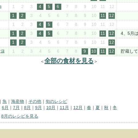
1
2
3
4
5
6
7
8
9
10
11
12
s
1
2
3
4
5
6
7
8
9
10
11
12
1
2
3
4
5
6
7
8
9
10
11
12
1
2
3
4
5
6
7
8
9
10
11
12
4、5月
1
2
3
4
5
6
7
8
9
10
11
12
1
2
3
4
5
6
7
8
9
10
11
12
貯蔵して
甘藷
全部の食材を見る
＜
＞
｜
魚
｜
海産物
｜
その他
｜
旬のレシピ
｜
6月
｜
7月
｜
8月
｜
9月
｜
10月
｜
11月
｜
12月
｜
春
｜
夏
｜
秋
｜
冬
｜
8月のレシピを見る