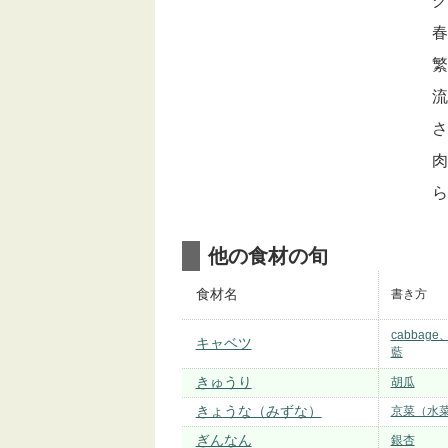
ク
春
繁
流
さ
肉
ら
他の食材の旬
食材名
書き方
cabbage
キャベツ
藍
きゅうり
胡瓜
きょうな（みずな）
京菜（水
ぎんなん
銀杏