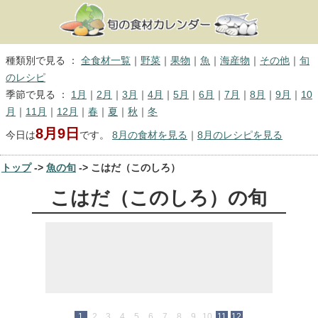
種類別で見る ：
全食材一覧
｜
野菜
｜
果物
｜
魚
｜
海産物
｜
その他
｜
旬
のレシピ
季節で見る ：
1月
｜
2月
｜
3月
｜
4月
｜
5月
｜
6月
｜
7月
｜
8月
｜
9月
｜
10
月
｜
11月
｜
12月
｜
春
｜
夏
｜
秋
｜
冬
8月9日
今日は
です。
8月の食材を見る
｜
8月のレシピを見る
トップ
->
魚の旬
-> こはだ（このしろ）
こはだ（このしろ）の旬
1
2
3
4
5
6
7
8
9
10
11
12