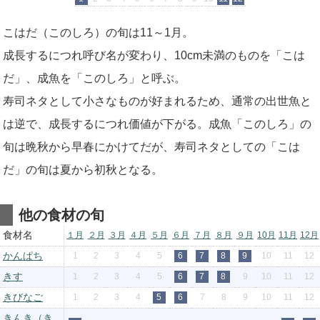
こはだ（このしろ）の旬は11～1月。
成長するにつれ呼び名が変わり、10cm未満のものを「こは
だ」、成魚を「このしろ」と呼ぶ。
寿司ネタとして小さなものが好まれるため、通常の出世魚と
は逆で、成長するにつれ価値が下がる。成魚「このしろ」の
旬は晩秋から早春にかけてだが、寿司ネタとしての「こは
だ」の旬は夏から初秋となる。
他の食材の旬
食材名
１月
２月
３月
４月
５月
６月
７月
８月
９月
10月
11月
12月
かんぱち
1
2
3
4
5
6
7
8
9
10
11
12
きす
1
2
3
4
5
6
7
8
9
10
11
12
きびなご
1
2
3
4
5
6
7
8
9
10
11
12
きんき（き