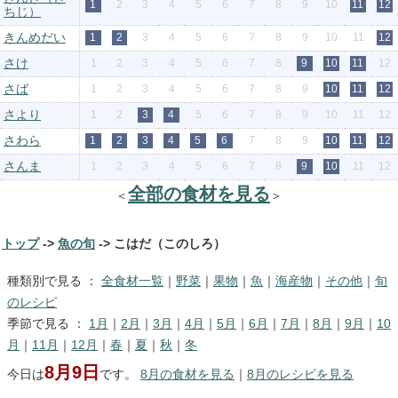
1
2
3
4
5
6
7
8
9
10
11
12
ちじ）
きんめだい
1
2
3
4
5
6
7
8
9
10
11
12
さけ
1
2
3
4
5
6
7
8
9
10
11
12
さば
1
2
3
4
5
6
7
8
9
10
11
12
さより
1
2
3
4
5
6
7
8
9
10
11
12
さわら
1
2
3
4
5
6
7
8
9
10
11
12
さんま
1
2
3
4
5
6
7
8
9
10
11
12
全部の食材を見る
＜
＞
トップ
->
魚の旬
-> こはだ（このしろ）
種類別で見る ：
全食材一覧
｜
野菜
｜
果物
｜
魚
｜
海産物
｜
その他
｜
旬
のレシピ
季節で見る ：
1月
｜
2月
｜
3月
｜
4月
｜
5月
｜
6月
｜
7月
｜
8月
｜
9月
｜
10
月
｜
11月
｜
12月
｜
春
｜
夏
｜
秋
｜
冬
8月9日
今日は
です。
8月の食材を見る
｜
8月のレシピを見る