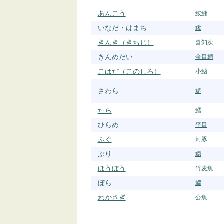
あんこう
鮟鱇
いなだ・はまち
鰍
きんき（きちじ）
喜知次
きんめだい
金目鯛
こはだ（このしろ）
小鰭
さわら
鰆
たら
鱈
ひらめ
平目
ふぐ
河豚
ぶり
鰤
ほうぼう
竹麦魚
ぼら
鯔
わかさぎ
公魚