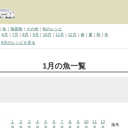
｜
魚
｜
海産物
｜
その他
｜
旬のレシピ
｜
6月
｜
7月
｜
8月
｜
9月
｜
10月
｜
11月
｜
12月
｜
春
｜
夏
｜
秋
｜
冬
｜
8月のレシピを見る
1月の魚一覧
１
２
３
４
５
６
７
８
９
10
11
12
備考
月
月
月
月
月
月
月
月
月
月
月
月